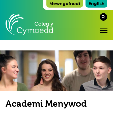
Mewngofnodi
English
Ch
y
De
we
ho
Sy
Ag
Academi Menywod