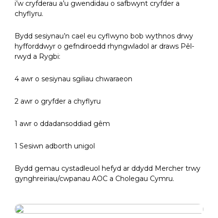
i’w cryfderau a’u gwendidau o safbwynt cryfder a
chyflyru.
Bydd sesiynau’n cael eu cyflwyno bob wythnos drwy
hyfforddwyr o gefndiroedd rhyngwladol ar draws Pêl-
rwyd a Rygbi:
4 awr o sesiynau sgiliau chwaraeon
2 awr o gryfder a chyflyru
1 awr o ddadansoddiad gêm
1 Sesiwn adborth unigol
Bydd gemau cystadleuol hefyd ar ddydd Mercher trwy
gynghreiriau/cwpanau AOC a Cholegau Cymru.