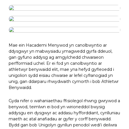
Mae ein Hacademi Menywod yn canolbwyntio ar
ddysgwyr yn mabwysiadu ymagwedd gyrfa ddeuol,
gan gyfuno addysg ag amgylchedd chwaraeon
perfformiad uchel. Er ei fod yn canolbwyntio ar
athletwyr benywaidd elit, mae yna hefyd gyfleoedd i
unigolion sydd eisiau chwarae ar lefel cyfranogiad yn
unig, gan ddarparu rhwydwaith cymorth i bob Athletwr
Benywaidd.
Gyda nifer o wahaniaethau ffisiolegol rhwng gwrywod a
benywod, teimlwn ei bod yn wirioneddol bwysig
addysgu ein dysgwyr ac addasu hyfforddiant, cynlluniau
maeth ac atal anafiadau ar gyfer y corff benywaidd.
Bydd gan bob Unigolyn gynllun penodol wedi’i deilwra