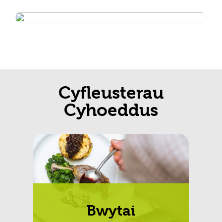
Cyfleusterau
Cyhoeddus
Bwytai