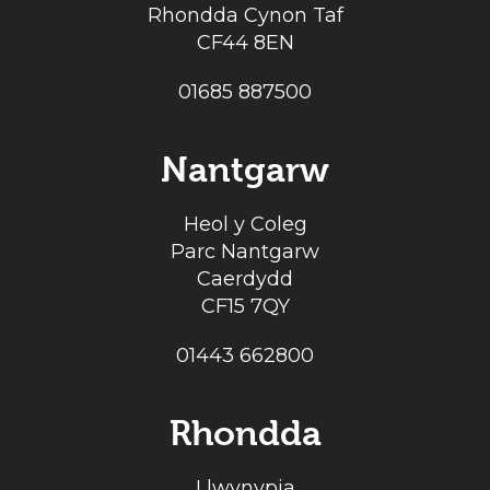
Rhondda Cynon Taf
CF44 8EN
01685 887500
Nantgarw
Heol y Coleg
Parc Nantgarw
Caerdydd
CF15 7QY
01443 662800
Rhondda
Llwynypia