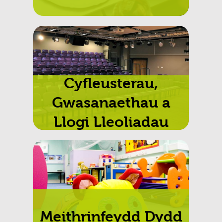
Cyfleusterau,
Gwasanaethau a
Llogi Lleoliadau
Meithrinfeydd Dydd