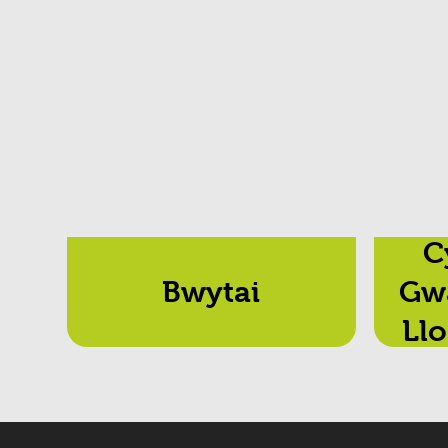
C
Bwytai
Gw
Llo