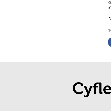
g
â
D
S
Cyfl