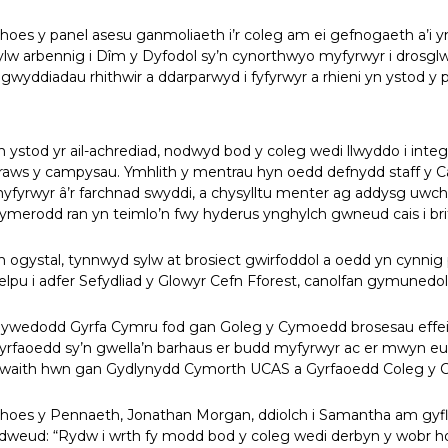
hoes y panel asesu ganmoliaeth i’r coleg am ei gefnogaeth a’i 
ylw arbennig i Dîm y Dyfodol sy’n cynorthwyo myfyrwyr i drosglw
igwyddiadau rhithwir a ddarparwyd i fyfyrwyr a rhieni yn ystod y
n ystod yr ail-achrediad, nodwyd bod y coleg wedi llwyddo i int
raws y campysau. Ymhlith y mentrau hyn oedd defnydd staff y Can
yfyrwyr â’r farchnad swyddi, a chysylltu menter ag addysg uwc
ymerodd ran yn teimlo’n fwy hyderus ynghylch gwneud cais i bri
n ogystal, tynnwyd sylw at brosiect gwirfoddol a oedd yn cynnig 
elpu i adfer Sefydliad y Glowyr Cefn Fforest, canolfan gymunedol 
ywedodd Gyrfa Cymru fod gan Goleg y Cymoedd brosesau effeit
yrfaoedd sy’n gwella’n barhaus er budd myfyrwyr ac er mwyn eu p
waith hwn gan Gydlynydd Cymorth UCAS a Gyrfaoedd Coleg y
hoes y Pennaeth, Jonathan Morgan, ddiolch i Samantha am gyflwy
dweud: “Rydw i wrth fy modd bod y coleg wedi derbyn y wobr ho