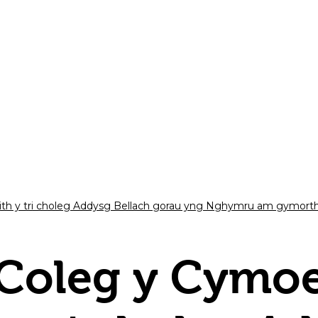
th y tri choleg Addysg Bellach gorau yng Nghymru am gymorth
Coleg y Cymoe