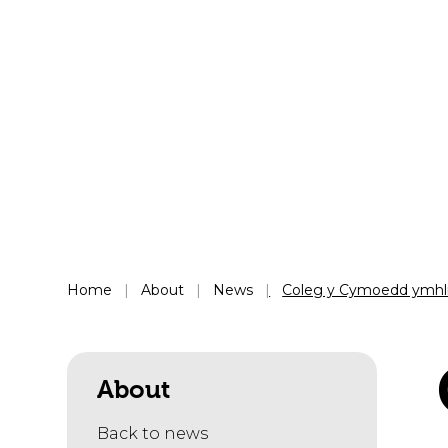
Home
About
News
Coleg y Cymoedd ymhli
About
Back to news