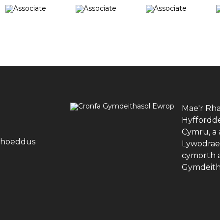
Mae'r Rha
Hyffordd
Cymru, a 
yhoeddus
Lywodrae
cymorth a
Gymdeith