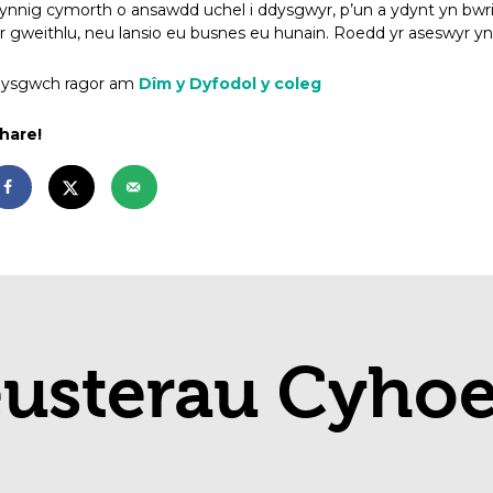
ynnig cymorth o ansawdd uchel i ddysgwyr, p’un a ydynt yn bwr
’r gweithlu, neu lansio eu busnes eu hunain. Roedd yr aseswyr 
ysgwch ragor am
Dîm y Dyfodol y coleg
hare!
eusterau Cyho