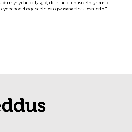
iadu mynychu prifysgol, dechrau prentisiaeth, ymuno
yn cydnabod rhagoriaeth ein gwasanaethau cymorth.”
eddus