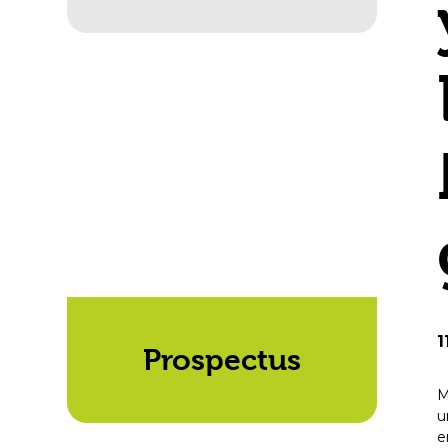
1
Prospectus
M
u
e