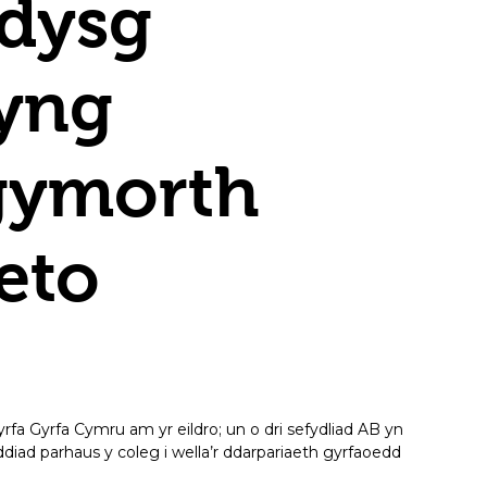
ddysg
 yng
gymorth
eto
 Gyrfa Cymru am yr eildro; un o dri sefydliad AB yn
ad parhaus y coleg i wella’r ddarpariaeth gyrfaoedd