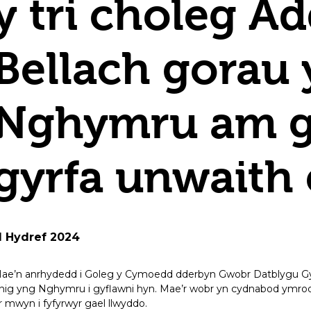
y tri choleg A
Bellach gorau
Nghymru am 
gyrfa unwaith 
1 Hydref 2024
ae’n anrhydedd i Goleg y Cymoedd dderbyn Gwobr Datblygu Gyrfa
nig yng Nghymru i gyflawni hyn. Mae’r wobr yn cydnabod ymroddi
r mwyn i fyfyrwyr gael llwyddo.