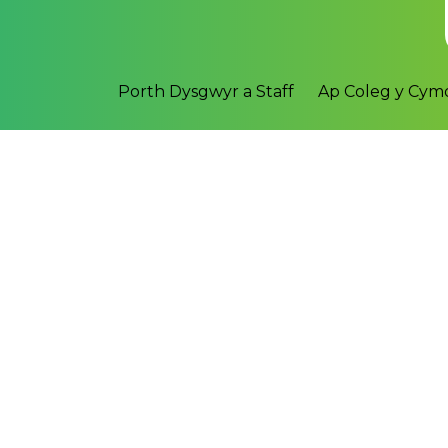
Porth Dysgwyr a Staff
Ap Coleg y Cy