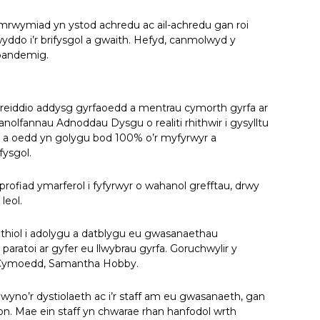
ymrwymiad yn ystod achredu ac ail-achredu gan roi
yddo i’r brifysgol a gwaith. Hefyd, canmolwyd y
 pandemig.
egreiddio addysg gyrfaoedd a mentrau cymorth gyrfa ar
olfannau Adnoddau Dysgu o realiti rhithwir i gysylltu
h a oedd yn golygu bod 100% o’r myfyrwyr a
fysgol.
profiad ymarferol i fyfyrwyr o wahanol grefftau, drwy
leol.
hiol i adolygu a datblygu eu gwasanaethau
aratoi ar gyfer eu llwybrau gyrfa. Goruchwylir y
 Cymoedd, Samantha Hobby.
no’r dystiolaeth ac i’r staff am eu gwasanaeth, gan
n. Mae ein staff yn chwarae rhan hanfodol wrth