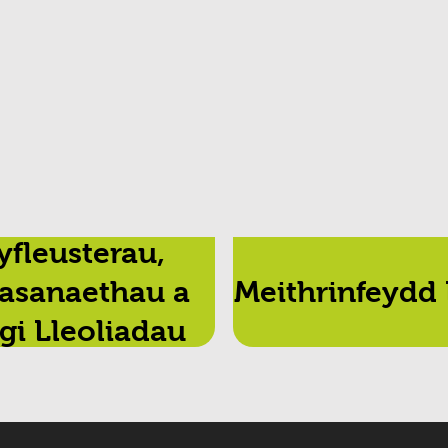
yfleusterau,
asanaethau a
Meithrinfeydd
gi Lleoliadau