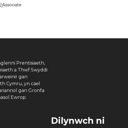
glenni Prentisiaeth,
eiaeth a Thwf Swyddi
arweinir gan
th Cymru, yn cael
riannol gan Gronfa
asol Ewrop.
Dilynwch ni