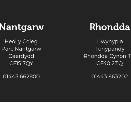
Nantgarw
Rhondda
Heol y Coleg
Llwynypia
Parc Nantgarw
Tonypandy
Caerdydd
Rhondda Cynon T
CF15 7QY
CF40 2TQ
01443 662800
01443 663202