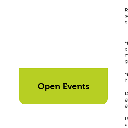
R
s
d
Y
d
m
g
Y
h
Open Events
D
g
g
R
d