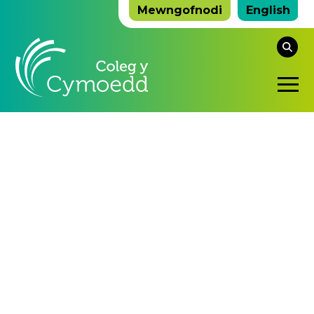
Mewngofnodi
English
Ch
y
De
we
ho
Sy
Ag