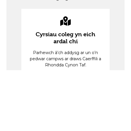
Cyrsiau coleg yn eich
ardal chi
Parhewch â’ch addysg ar un o’n
pedwar campws ar draws Caerffili a
Rhondda Cynon Taf.
Ein lleoliadau
Profiadau galwedigaethol
go iawn