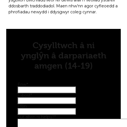
ysgolion uwchradd lleol fel dewis arall i’r lleoliad ystafell
ddosbarth traddodiadol. Maen nhw’nn agor cyfleoedd a
phrofiadau newydd i ddysgwyr coleg cynnar.
Cysylltwch â ni
ynglŷn â darpariaeth
amgen (14-19)
Enw
*
E-bost
*
Ffôn
Sut allwn ni helpu?
*