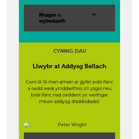
Rhagor o
wybodaeth
CYNNIG DAU
Llwybr at Addysg Bellach
Cwrs ôl-16 rhan-amser ar gyfer pobl ifanc
a oedd wedi ymddieithrio o’r ysgol neu
bobl ifanc nad oeddent yn weithgar
mewn addysg draddodiadol.