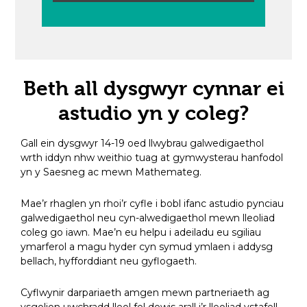
Beth all dysgwyr cynnar ei
astudio yn y coleg?
Gall ein dysgwyr 14-19 oed llwybrau galwedigaethol
wrth iddyn nhw weithio tuag at gymwysterau hanfodol
yn y Saesneg ac mewn Mathemateg.
Mae’r rhaglen yn rhoi’r cyfle i bobl ifanc astudio pynciau
galwedigaethol neu cyn-alwedigaethol mewn lleoliad
coleg go iawn. Mae’n eu helpu i adeiladu eu sgiliau
ymarferol a magu hyder cyn symud ymlaen i addysg
bellach, hyfforddiant neu gyflogaeth.
Cyflwynir darpariaeth amgen mewn partneriaeth ag