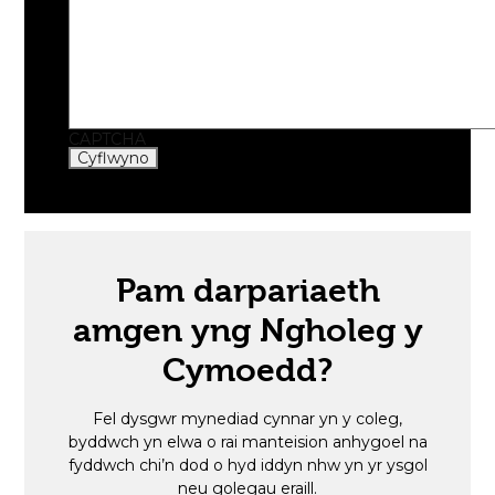
CAPTCHA
Cyflwyno
Pam darpariaeth
amgen yng Ngholeg y
Cymoedd?
Fel dysgwr mynediad cynnar yn y coleg,
byddwch yn elwa o rai manteision anhygoel na
fyddwch chi’n dod o hyd iddyn nhw yn yr ysgol
neu golegau eraill.