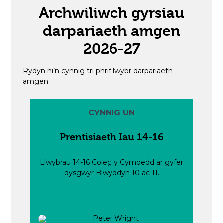
Archwiliwch gyrsiau
darpariaeth amgen
2026-27
Rydyn ni’n cynnig tri phrif lwybr darpariaeth
amgen.
CYNNIG UN
Prentisiaeth Iau 14-16
Llwybrau 14-16 Coleg y Cymoedd ar gyfer
dysgwyr Blwyddyn 10 ac 11.