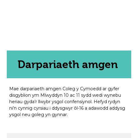
Darpariaeth amgen
Mae darpariaeth amgen Coleg y Cymoedd ar gyfer
disgyblion ym Mlwyddyn 10 ac 11 sydd wedi wynebu
heriau gyda’r llwybr ysgol confensiynol. Hefyd rydyn
ni’n cynnig cyrsiau i ddysgwyr ôl-16 a adawodd addysg
ysgol neu goleg yn gynnar.