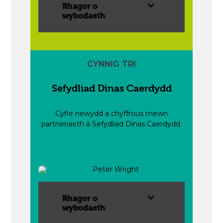
Rhagor o
wybodaeth
CYNNIG TRI
Sefydliad Dinas Caerdydd
Cyfle newydd a chyffrous mewn
partneriaeth â Sefydliad Dinas Caerdydd.
Rhagor o
wybodaeth