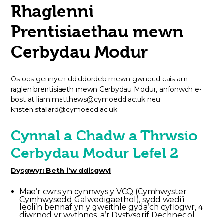
Rhaglenni
agor
Prentisiaethau mewn
yn
Cerbydau Modur
newislen
y
Os oes gennych ddiddordeb mewn gwneud cais am
raglen brentisiaeth mewn Cerbydau Modur, anfonwch e-
dudalen
bost at liam.matthews@cymoedd.ac.uk neu
kristen.stallard@cymoedd.ac.uk
Cynnal a Chadw a Thrwsio
Cerbydau Modur Lefel 2
Dysgwyr: Beth i’w ddisgwyl
Mae’r cwrs yn cynnwys y VCQ (Cymhwyster
Cymhwysedd Galwedigaethol), sydd wedi’i
leoli’n bennaf yn y gweithle gyda’ch cyflogwr, 4
diwrnod yr wythnos, a’r Dystysgrif Dechnegol