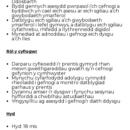
Ddosbarth
Bydd gennych asesydd pwrpasol i’ch cefnogi a
byddwch yn cael eich asesu ar eich sgiliau a’ch
gwybodaeth ymarferol
Datblygu eich sgiliau a’ch gwybodaeth
ymarferol i lefel gymwys, a datblygu eich sgiliau
cyfathrebu, rhifedd a llythrennedd digidol
Mynediad at adnoddau i gefnogi eich dysgu
a’ch lles
Rôl y cyflogwr
Darparu cyfleoedd i’r prentis gymryd rhan
mewn gweithgareddau gwaith sy’n cefnogi
gofynion y cymhwyster
Mynychu cyfarfodydd adolygu cynnydd
rheolaidd i gefnogi a monitro datblygiad
parhaus y prentis
Dyrannu amser i’r dysgwr i fynychu sesiynau
hyfforddi a chwblhau astudiaethau
Ymgysylltu ag asesydd i gefnogi’r daith ddysgu
Hyd
Hyd: 18 mis