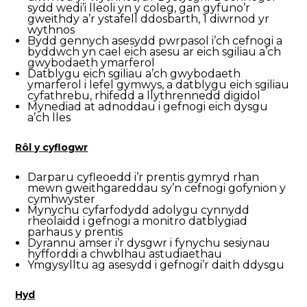
sydd wedi’i lleoli yn y coleg, gan gyfuno’r
gweithdy a’r ystafell ddosbarth, 1 diwrnod yr
wythnos
Bydd gennych asesydd pwrpasol i’ch cefnogi a
byddwch yn cael eich asesu ar eich sgiliau a’ch
gwybodaeth ymarferol
Datblygu eich sgiliau a’ch gwybodaeth
ymarferol i lefel gymwys, a datblygu eich sgiliau
cyfathrebu, rhifedd a llythrennedd digidol
Mynediad at adnoddau i gefnogi eich dysgu
a’ch lles
Rôl y cyflogwr
Darparu cyfleoedd i’r prentis gymryd rhan
mewn gweithgareddau sy’n cefnogi gofynion y
cymhwyster
Mynychu cyfarfodydd adolygu cynnydd
rheolaidd i gefnogi a monitro datblygiad
parhaus y prentis
Dyrannu amser i’r dysgwr i fynychu sesiynau
hyfforddi a chwblhau astudiaethau
Ymgysylltu ag asesydd i gefnogi’r daith ddysgu
Hyd