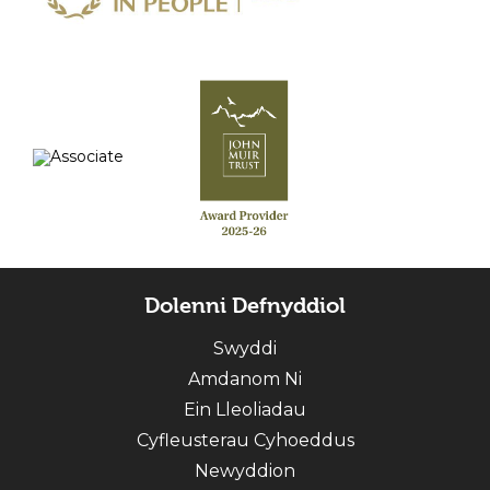
Dolenni Defnyddiol
Swyddi
Amdanom Ni
Ein Lleoliadau
Cyfleusterau Cyhoeddus
Newyddion