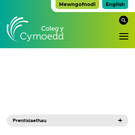
Mewngofnodi
English
Ch
y
De
we
ho
Sy
Ag
Cliciwch
Prentisiaethau
i