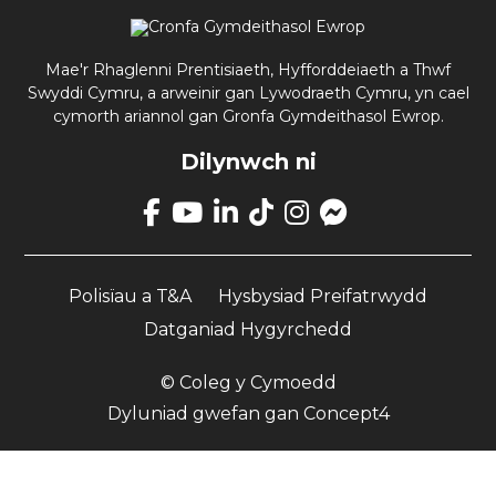
Mae'r Rhaglenni Prentisiaeth, Hyfforddeiaeth a Thwf
Swyddi Cymru, a arweinir gan Lywodraeth Cymru, yn cael
cymorth ariannol gan Gronfa Gymdeithasol Ewrop.
Dilynwch ni
Mae
Link
Mae
Mae
Mae
Mae
Dolen
yn
Link
Link
Link
Link
yn
mynd
yn
yn
yn
yn
agor
a
Polisïau a T&A
Hysbysiad Preifatrwydd
mynd
mynd
mynd
mynd
tudalen
chi
a
a
a
a
Facebook
Datganiad Hygyrchedd
i'n
chi
chi
chi
chi
Messenger
tudalen
i'n
i'n
i'n
i'n
© Coleg y Cymoedd
Facebook
tudalen
tudalen
tudalen
tudalen
YouTube
LinkedIn
TikTok
Instagram
Dyluniad gwefan
gan
Concept4