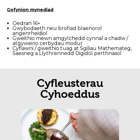
Gofynion mynediad
Oedran 16+
Gwybodaeth neu brofiad blaenorol
angenrheidiol
Gweithio mewn amgylchedd cynnal a chadw /
atgyweirio cerbydau modur
Cyflawni / gweithio tuag at Sgiliau Mathemateg,
Saesneg a Llythrennedd Digidol perthnasol
Cyfleusterau
Cyhoeddus