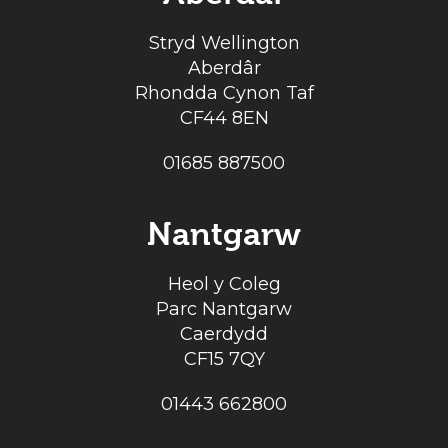
Stryd Wellington
Aberdâr
Rhondda Cynon Taf
CF44 8EN
01685 887500
Nantgarw
Heol y Coleg
Parc Nantgarw
Caerdydd
CF15 7QY
01443 662800