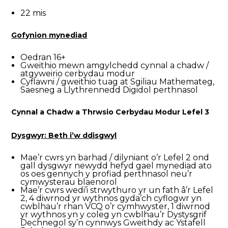
22 mis
Gofynion mynediad
Oedran 16+
Gweithio mewn amgylchedd cynnal a chadw /
atgyweirio cerbydau modur
Cyflawni / gweithio tuag at Sgiliau Mathemateg,
Saesneg a Llythrennedd Digidol perthnasol
Cynnal a Chadw a Thrwsio Cerbydau Modur Lefel 3
Dysgwyr: Beth i’w ddisgwyl
Mae’r cwrs yn barhad / dilyniant o’r Lefel 2 ond
gall dysgwyr newydd hefyd gael mynediad ato
os oes gennych y profiad perthnasol neu’r
cymwysterau blaenorol
Mae’r cwrs wedi’i strwythuro yr un fath â’r Lefel
2, 4 diwrnod yr wythnos gyda’ch cyflogwr yn
cwblhau’r rhan VCQ o’r cymhwyster, 1 diwrnod
yr wythnos yn y coleg yn cwblhau’r Dystysgrif
Dechnegol sy’n cynnwys Gweithdy ac Ystafell