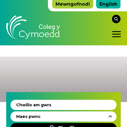
Mewngofnodi
English
Ch
y
De
we
ho
Sy
Ag
Chwilio
yn
ôl
allweddair
Maes pwnc