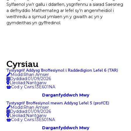
Sylfaenol yw’r gallu i ddarllen, ysgrifennu a siarad Saesneg
a defnyddio Mathemateg ar lefel sy’n angenrheidiol i
weithredu a symud ymlaen yn y gwaith ac yn y
gymdeithas yn gyffredinol.
Cyrsiau
Tystysgrif Addysg Broffesiynol i Raddedigion Lefel 6 (TAR)
Modd:
Rhan Amser
Dyddiad:
01/09/2026
Lleoliad:
Nantgarw
Cod y Cwrs:
13E601NA
Darganfyddwch Mwy
Tystysgrif Broffesiynol mewn Addysg Lefel 5 (profCE)
Modd:
Rhan Amser
Dyddiad:
01/09/2026
Lleoliad:
Nantgarw
Cod y Cwrs:
13E501NA
Darganfyddwch Mwy