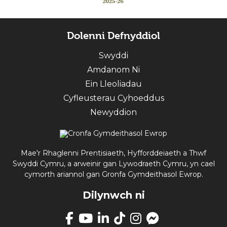
Dolenni Defnyddiol
Swyddi
Amdanom Ni
Ein Lleoliadau
Cyfleusterau Cyhoeddus
Newyddion
Mae'r Rhaglenni Prentisiaeth, Hyfforddeiaeth a Thwf
Swyddi Cymru, a arweinir gan Lywodraeth Cymru, yn cael
cymorth ariannol gan Gronfa Gymdeithasol Ewrop.
Dilynwch ni
Mae