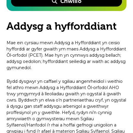
Chwilio
Addysg a hyfforddiant
Mae ein cyrsiau mewn Addysg a Hyfforddiant yn ceisio
hyfforddi ar gyfer gwaith ym maes Addysg a Hyfforddiant
Ôl-orfodol (PCET). Mae hyn yn cynnwys addysg bellach;
addysg oedolion; hyfforddiant seiliedig ar waith ac addysg
gymunedol.
Bydd dysgwyr yn caffael y sgiliau angenrheidiol i weithio
fel athro mewn Addysg a Hyfforddiant Ôl-orfodol AHO
trwy ymgymryd â lleoliadau gwaith yn ogystal â gwaith
cwrs. Byddwch yn elwa o’n partneriaethau cryf, yn ogystal
â dysgu gan staff addysgu arbenigol a gweithwyr
proffesiynol yn y gweithle. Hefyd, rydyn ni’n cynnig
amrywiaeth o gymwysterau mewn Sgiliau
Sylfaenol/Hanfodol i’r rhai a hoffai gefnogi unigolion a
grwpiau i fynd i’r afael â materion Sgiliau Sylfaenol. Sgiliau