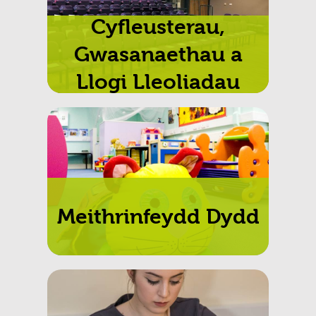
Cyfleusterau,
Gwasanaethau a
Llogi Lleoliadau
Meithrinfeydd Dydd