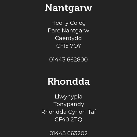
Nantgarw
Heol y Coleg
Parc Nantgarw
Caerdydd
CF15 7QY
01443 662800
Rhondda
Llwynypia
Tonypandy
Rhondda Cynon Taf
CF40 2TQ
01443 663202