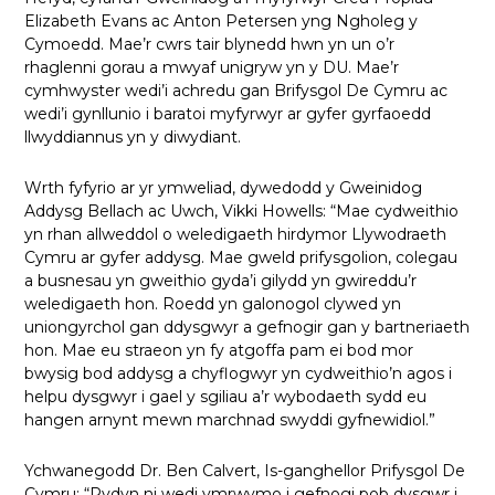
Elizabeth Evans ac Anton Petersen yng Ngholeg y
Cymoedd. Mae’r cwrs tair blynedd hwn yn un o’r
rhaglenni gorau a mwyaf unigryw yn y DU. Mae’r
cymhwyster wedi’i achredu gan Brifysgol De Cymru ac
wedi’i gynllunio i baratoi myfyrwyr ar gyfer gyrfaoedd
llwyddiannus yn y diwydiant.
Wrth fyfyrio ar yr ymweliad, dywedodd y Gweinidog
Addysg Bellach ac Uwch, Vikki Howells: “Mae cydweithio
yn rhan allweddol o weledigaeth hirdymor Llywodraeth
Cymru ar gyfer addysg. Mae gweld prifysgolion, colegau
a busnesau yn gweithio gyda’i gilydd yn gwireddu’r
weledigaeth hon. Roedd yn galonogol clywed yn
uniongyrchol gan ddysgwyr a gefnogir gan y bartneriaeth
hon. Mae eu straeon yn fy atgoffa pam ei bod mor
bwysig bod addysg a chyflogwyr yn cydweithio’n agos i
helpu dysgwyr i gael y sgiliau a’r wybodaeth sydd eu
hangen arnynt mewn marchnad swyddi gyfnewidiol.”
Ychwanegodd Dr. Ben Calvert, Is-ganghellor Prifysgol De
Cymru: “Rydyn ni wedi ymrwymo i gefnogi pob dysgwr i