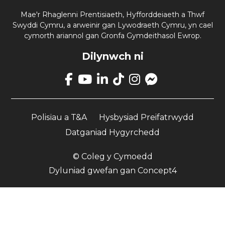
Mae'r Rhaglenni Prentisiaeth, Hyfforddeiaeth a Thwf
Swyddi Cymru, a arweinir gan Lywodraeth Cymru, yn cael
cymorth ariannol gan Gronfa Gymdeithasol Ewrop.
Dilynwch ni
Mae
Link
Mae
Mae
Mae
Mae
Dolen
yn
Link
Link
Link
Link
yn
mynd
yn
yn
yn
yn
agor
a
Polisïau a T&A
Hysbysiad Preifatrwydd
mynd
mynd
mynd
mynd
tudalen
chi
a
a
a
a
Facebook
Datganiad Hygyrchedd
i'n
chi
chi
chi
chi
Messenger
tudalen
i'n
i'n
i'n
i'n
© Coleg y Cymoedd
Facebook
tudalen
tudalen
tudalen
tudalen
YouTube
LinkedIn
TikTok
Instagram
Dyluniad gwefan
gan
Concept4
Ymgeisiwch Nawr
English