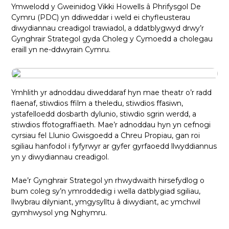
Ymwelodd y Gweinidog Vikki Howells â Phrifysgol De
Cymru (PDC) yn ddiweddar i weld ei chyfleusterau
diwydiannau creadigol trawiadol, a ddatblygwyd drwy’r
Gynghrair Strategol gyda Choleg y Cymoedd a cholegau
eraill yn ne-ddwyrain Cymru.
Ymhlith yr adnoddau diweddaraf hyn mae theatr o’r radd
flaenaf, stiwdios ffilm a theledu, stiwdios ffasiwn,
ystafelloedd dosbarth dylunio, stiwdio sgrin werdd, a
stiwdios ffotograffiaeth. Mae’r adnoddau hyn yn cefnogi
cyrsiau fel Llunio Gwisgoedd a Chreu Propiau, gan roi
sgiliau hanfodol i fyfyrwyr ar gyfer gyrfaoedd llwyddiannus
yn y diwydiannau creadigol.
Mae’r Gynghrair Strategol yn rhwydwaith hirsefydlog o
bum coleg sy’n ymroddedig i wella datblygiad sgiliau,
llwybrau dilyniant, ymgysylltu â diwydiant, ac ymchwil
gymhwysol yng Nghymru.