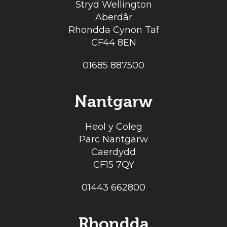
Stryd Wellington
Aberdâr
Rhondda Cynon Taf
CF44 8EN
01685 887500
Nantgarw
Heol y Coleg
Parc Nantgarw
Caerdydd
CF15 7QY
01443 662800
Rhondda