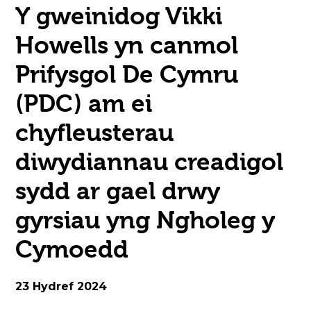
Y gweinidog Vikki
open
Howells yn canmol
in
Prifysgol De Cymru
page
(PDC) am ei
menu
chyfleusterau
diwydiannau creadigol
sydd ar gael drwy
gyrsiau yng Ngholeg y
Cymoedd
23 Hydref 2024