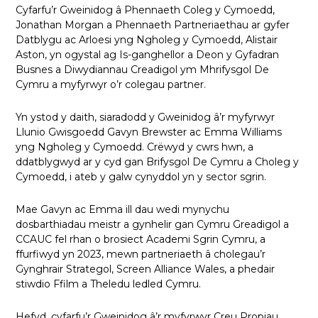
Cyfarfu’r Gweinidog â Phennaeth Coleg y Cymoedd,
Jonathan Morgan a Phennaeth Partneriaethau ar gyfer
Datblygu ac Arloesi yng Ngholeg y Cymoedd, Alistair
Aston, yn ogystal ag Is-ganghellor a Deon y Gyfadran
Busnes a Diwydiannau Creadigol ym Mhrifysgol De
Cymru a myfyrwyr o’r colegau partner.
Yn ystod y daith, siaradodd y Gweinidog â’r myfyrwyr
Llunio Gwisgoedd Gavyn Brewster ac Emma Williams
yng Ngholeg y Cymoedd. Crëwyd y cwrs hwn, a
ddatblygwyd ar y cyd gan Brifysgol De Cymru a Choleg y
Cymoedd, i ateb y galw cynyddol yn y sector sgrin.
Mae Gavyn ac Emma ill dau wedi mynychu
dosbarthiadau meistr a gynhelir gan Cymru Greadigol a
CCAUC fel rhan o brosiect Academi Sgrin Cymru, a
ffurfiwyd yn 2023, mewn partneriaeth â cholegau’r
Gynghrair Strategol, Screen Alliance Wales, a phedair
stiwdio Ffilm a Theledu ledled Cymru.
Hefyd, cyfarfu’r Gweinidog â’r myfyrwyr Creu Propiau