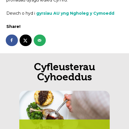
profiadau dysgu ledled Cymru.”
Dewch o hyd i
gyrsiau AU yng Ngholeg y Cymoedd
Share!
Cyfleusterau
Cyhoeddus