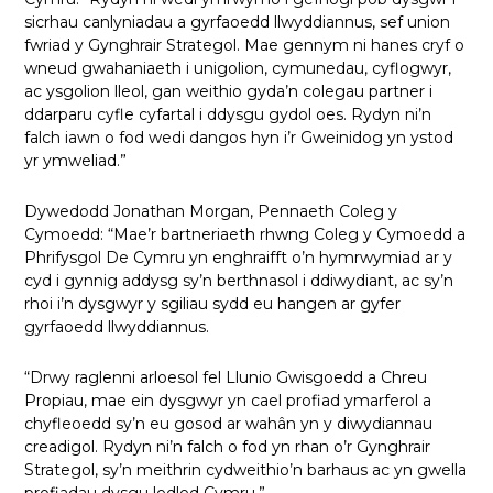
sicrhau canlyniadau a gyrfaoedd llwyddiannus, sef union
fwriad y Gynghrair Strategol. Mae gennym ni hanes cryf o
wneud gwahaniaeth i unigolion, cymunedau, cyflogwyr,
ac ysgolion lleol, gan weithio gyda’n colegau partner i
ddarparu cyfle cyfartal i ddysgu gydol oes. Rydyn ni’n
falch iawn o fod wedi dangos hyn i’r Gweinidog yn ystod
yr ymweliad.”
Dywedodd Jonathan Morgan, Pennaeth Coleg y
Cymoedd: “Mae’r bartneriaeth rhwng Coleg y Cymoedd a
Phrifysgol De Cymru yn enghraifft o’n hymrwymiad ar y
cyd i gynnig addysg sy’n berthnasol i ddiwydiant, ac sy’n
rhoi i’n dysgwyr y sgiliau sydd eu hangen ar gyfer
gyrfaoedd llwyddiannus.
“Drwy raglenni arloesol fel Llunio Gwisgoedd a Chreu
Propiau, mae ein dysgwyr yn cael profiad ymarferol a
chyfleoedd sy’n eu gosod ar wahân yn y diwydiannau
creadigol. Rydyn ni’n falch o fod yn rhan o’r Gynghrair
Strategol, sy’n meithrin cydweithio’n barhaus ac yn gwella