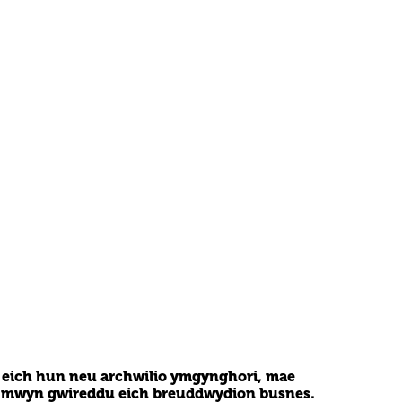
wt eich hun neu archwilio ymgynghori, mae
 er mwyn gwireddu eich breuddwydion busnes.