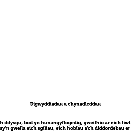
Digwyddiadau a chynadleddau
rth ddysgu, bod yn hunangyflogedig, gweithio ar eich li
sy’n gwella eich sgiliau, eich hobïau a’ch diddordebau