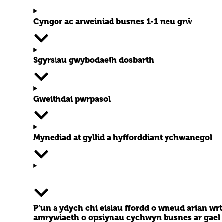
Cyngor ac arweiniad busnes 1-1 neu grŵ
Sgyrsiau gwybodaeth dosbarth
Gweithdai pwrpasol
Mynediad at gyllid a hyfforddiant ychwanegol
P’un a ydych chi eisiau ffordd o wneud arian w
amrywiaeth o opsiynau cychwyn busnes ar gael 