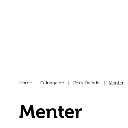
Home
Cefnogaeth
Tîm y Dyfodol
Menter
Menter