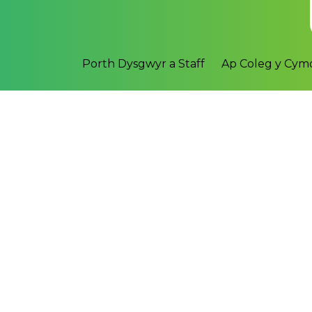
Porth Dysgwyr a Staff
Ap Coleg y Cy