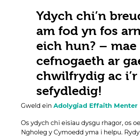
Ydych chi’n bre
am fod yn fos ar
eich hun? – mae
cefnogaeth ar gae
chwilfrydig ac i’r
sefydledig!
Gweld ein
Adolygiad Effaith Menter
Os ydych chi eisiau dysgu rhagor, os
Ngholeg y Cymoedd yma i helpu. Rydym