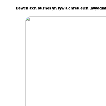
Dewch â’ch busnes yn fyw a chreu eich llwyddian