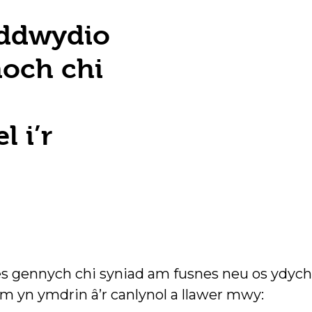
uddwydio
noch chi
l i’r
 oes gennych chi syniad am fusnes neu os ydy
 yn ymdrin â’r canlynol a llawer mwy: