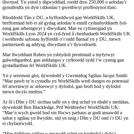
diwrnod. Yn ystod y digwyddiad, roedd dros 250,000 o aelodau’r
gynulleidfa yn dyst i ddoniau’r gweithwyr proffesiynol ifanc.
Rhoddodd Tîm y DU, a hyfforddwyd gan WorldSkills UK,
berfformiad heb ei ail gydag aelodau’n ennill cydnabyddiaeth fyd-
eang gan arbenigwyr y diwydiant. Mae eu cyfranogiad yn
WorldSkills Lyon 2024 yn cyd-fynd â chenhadaeth WorldSkills UK
i weithredu safonau hyfforddi o’r radd flaenaf yn y DU, mewn
partneriaeth ag addysg, diwydiant a’r llywodraeth.
Mae llwyddiant Ruben yn ysbrydoli prentisiaid a myfyrwyr
galwedigaethol, gan arddangos y cyfleoedd sydd i’w cynnig gan
gystadlaethau fel WorldSkills UK.
Yn y seremoni gloi, dywedodd y Gweinidog Sgiliau Jacqui Smith:
“Mae pawb sy’n cystadlu yn WorldSkills wedi dangos eu potensial
fel arweinwyr ac arloeswyr y dyfodol, gan brofi bod y dyfodol
mewn dwylo medrus.”
Ar ôl i Dîm y DU sicrhau safle yn y deg uchaf yn nhabl y medalau,
dywedodd Ben Blackledge, Prif Weithredwr WorldSkills UK:
“Mae’n wych gweld bod ein ffocws parhaus ar godi ansawdd a
safon y sgiliau yn llwyddo, nid yn unig i Dîm y DU ond i’r DU yn
ei chyfanrwydd.
“Mae datblygu sgiliau o ansawdd uchel yn hanfodol i dyfu’r