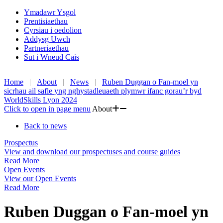
Ymadawr Ysgol
Prentisiaethau
Cyrsiau i oedolion
Addysg Uwch
Partneriaethau
Sut i Wneud Cais
Home
About
News
Ruben Duggan o Fan-moel yn
sicrhau ail safle yng nghystadleuaeth plymwr ifanc gorau’r byd
WorldSkills Lyon 2024
Click to open in page menu
About
Back to news
Prospectus
View and download our prospectuses and course guides
Read More
Open Events
View our Open Events
Read More
Ruben Duggan o Fan-moel yn