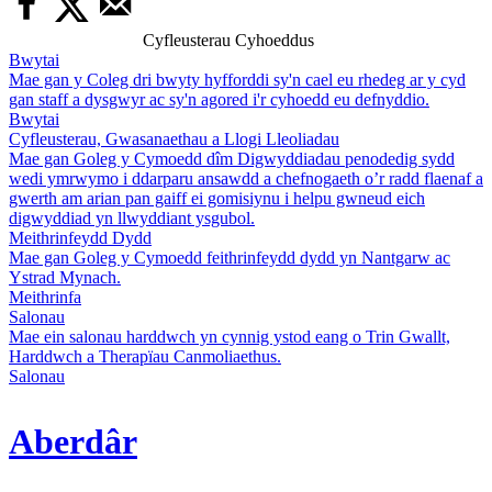
Cyfleusterau Cyhoeddus
Bwytai
Mae gan y Coleg dri bwyty hyfforddi sy'n cael eu rhedeg ar y cyd
gan staff a dysgwyr ac sy'n agored i'r cyhoedd eu defnyddio.
Bwytai
Cyfleusterau, Gwasanaethau a Llogi Lleoliadau
Mae gan Goleg y Cymoedd dîm Digwyddiadau penodedig sydd
wedi ymrwymo i ddarparu ansawdd a chefnogaeth o’r radd flaenaf a
gwerth am arian pan gaiff ei gomisiynu i helpu gwneud eich
digwyddiad yn llwyddiant ysgubol.
Meithrinfeydd Dydd
Mae gan Goleg y Cymoedd feithrinfeydd dydd yn Nantgarw ac
Ystrad Mynach.
Meithrinfa
Salonau
Mae ein salonau harddwch yn cynnig ystod eang o Trin Gwallt,
Harddwch a Therapïau Canmoliaethus.
Salonau
Aberdâr