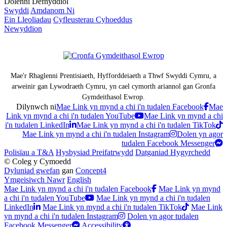
Dolenni Defnyddiol
Swyddi
Amdanom Ni
Ein Lleoliadau
Cyfleusterau Cyhoeddus
Newyddion
Mae'r Rhaglenni Prentisiaeth, Hyfforddeiaeth a Thwf Swyddi Cymru, a
arweinir gan Lywodraeth Cymru, yn cael cymorth ariannol gan Gronfa
Gymdeithasol Ewrop.
Dilynwch ni
Mae Link yn mynd a chi i'n tudalen Facebook
Mae
Link yn mynd a chi i'n tudalen YouTube
Mae Link yn mynd a chi
i'n tudalen LinkedIn
Mae Link yn mynd a chi i'n tudalen TikTok
Mae Link yn mynd a chi i'n tudalen Instagram
Dolen yn agor
tudalen Facebook Messenger
Polisïau a T&A
Hysbysiad Preifatrwydd
Datganiad Hygyrchedd
© Coleg y Cymoedd
Dyluniad gwefan
gan
Concept4
Ymgeisiwch Nawr
English
Mae Link yn mynd a chi i'n tudalen Facebook
Mae Link yn mynd
a chi i'n tudalen YouTube
Mae Link yn mynd a chi i'n tudalen
LinkedIn
Mae Link yn mynd a chi i'n tudalen TikTok
Mae Link
yn mynd a chi i'n tudalen Instagram
Dolen yn agor tudalen
Facebook Messenger
Accessibility