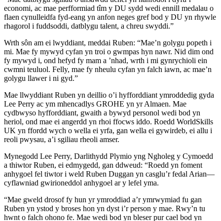
economi, ac mae perfformiad tîm y DU sydd wedi ennill medalau o
flaen cynulleidfa fyd-eang yn anfon neges gref bod y DU yn rhywle
rhagorol i fuddsoddi, datblygu talent, a chreu swyddi.”
Wrth sôn am ei lwyddiant, meddai Ruben: “Mae’n golygu popeth i
mi. Mae fy mywyd cyfan yn troi o gwmpas hyn nawr. Nid dim ond
fy mywyd i, ond hefyd fy mam a ’nhad, wrth i mi gynrychioli ein
cwmni teuluol. Felly, mae fy nheulu cyfan yn falch iawn, ac mae’n
golygu llawer i ni gyd.”
Mae llwyddiant Ruben yn deillio o’i hyfforddiant ymroddedig gyda
Lee Perry ac ym mhencadlys GROHE yn yr Almaen. Mae
cydbwyso hyfforddiant, gwaith a bywyd personol wedi bod yn
heriol, ond mae ei angerdd yn rhoi ffocws iddo. Roedd WorldSkills
UK yn ffordd wych o wella ei yrfa, gan wella ei gywirdeb, ei allu i
reoli pwysau, a’i sgiliau rheoli amser.
Mynegodd Lee Perry, Darlithydd Plymio yng Ngholeg y Cymoedd
a thiwtor Ruben, ei edmygedd, gan ddweud: “Roedd yn foment
anhygoel fel tiwtor i weld Ruben Duggan yn casglu’r fedal Arian—
cyflawniad gwirioneddol anhygoel ar y lefel yma.
“Mae gweld drosof fy hun yr ymroddiad a’r ymrwymiad fu gan
Ruben yn ystod y broses hon yn dyst i’r person y mae. Rwy’n tu
hwnt o falch ohono fe. Mae wedi bod yn bleser pur cael bod yn