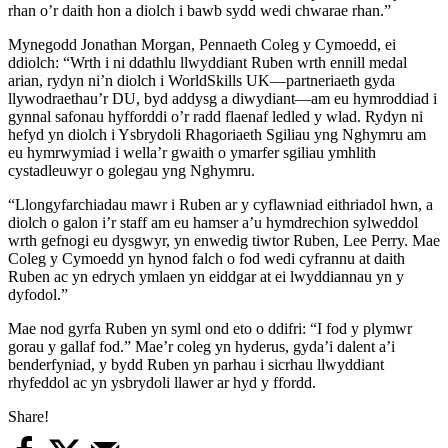
rhan o’r daith hon a diolch i bawb sydd wedi chwarae rhan.”
Mynegodd Jonathan Morgan, Pennaeth Coleg y Cymoedd, ei
ddiolch: “Wrth i ni ddathlu llwyddiant Ruben wrth ennill medal
arian, rydyn ni’n diolch i WorldSkills UK—partneriaeth gyda
llywodraethau’r DU, byd addysg a diwydiant—am eu hymroddiad i
gynnal safonau hyfforddi o’r radd flaenaf ledled y wlad. Rydyn ni
hefyd yn diolch i Ysbrydoli Rhagoriaeth Sgiliau yng Nghymru am
eu hymrwymiad i wella’r gwaith o ymarfer sgiliau ymhlith
cystadleuwyr o golegau yng Nghymru.
“Llongyfarchiadau mawr i Ruben ar y cyflawniad eithriadol hwn, a
diolch o galon i’r staff am eu hamser a’u hymdrechion sylweddol
wrth gefnogi eu dysgwyr, yn enwedig tiwtor Ruben, Lee Perry. Mae
Coleg y Cymoedd yn hynod falch o fod wedi cyfrannu at daith
Ruben ac yn edrych ymlaen yn eiddgar at ei lwyddiannau yn y
dyfodol.”
Mae nod gyrfa Ruben yn syml ond eto o ddifri: “I fod y plymwr
gorau y gallaf fod.” Mae’r coleg yn hyderus, gyda’i dalent a’i
benderfyniad, y bydd Ruben yn parhau i sicrhau llwyddiant
rhyfeddol ac yn ysbrydoli llawer ar hyd y ffordd.
Share!