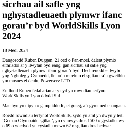
sicrhau ail safle yng
nghystadleuaeth plymwr ifanc
gorau’r byd WorldSkills Lyon
2024
18 Medi 2024
Dangosodd Ruben Duggan, 21 oed o Fan-moel, dalent plymio
eithriadol ar y llwyfan byd-eang, gan sicrhau ail safle yng
nghystadleuaeth plymwr ifanc gorau’r byd. Dechreuodd ei lwybr
yng Ngholeg y Cymoedd, lle bu’n mireinio ei sgiliau tra’n gweithio
ym musnes ei deulu, Powerserv LTD.
Enillodd Ruben fedal arian ar y cyd yn rowndiau terfynol
WorldSkills yn Lyon ddydd Sul.
Mae hyn yn dipyn o gamp iddo fe, ei goleg, a’r gymuned ehangach.
Roedd rowndiau terfynol WorldSkills, sydd yn aml yn dwyn y teitl
‘Gemau Olympaidd sgiliau’, yn cynnwys dros 1500 o gystadleuwyr
o 69 o wledydd yn cystadlu mewn 62 o sgiliau dros bedwar