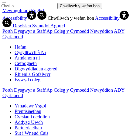
Chwiliwch y wefan hon
Mewngofnodi
English
Accessibility
Chwiliwch y wefan hon
Accessibility
Dewislen Symudol Agored
Porth Dysgwyr a Staff
Ap Coleg y Cymoedd
Newyddion
ADY
Gyrfaoedd
Hafan
Cysylltwch â Ni
Amdanom ni
Cefnogaeth
Digwyddiadau agored
Rhieni a Gofalwyr
Bywyd coleg
Porth Dysgwyr a Staff
Ap Coleg y Cymoedd
Newyddion
ADY
Gyrfaoedd
Ymadawr Ysgol
Prentisiaethau
Cyrsiau i oedolion
Addysg Uwch
Partneriaethau
Sut i Wneud Cais