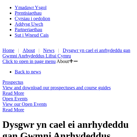
Ymadawr Ysgol
Prentisiaethau
Cyrsiau i oedolion
Addysg Uwch
Partneriaethau
Sut i Wneud Cais
Home
About
News
Dysgwr yn cael ei anrhydeddu gan
Gwmni Anrhydeddus Lifrai Cymru
Click to open in page menu
About
Back to news
Prospectus
View and download our prospectuses and course guides
Read More
Open Events
View our Open Events
Read More
Dysgwr yn cael ei anrhydeddu
gan Gwmni Anrhydeddus