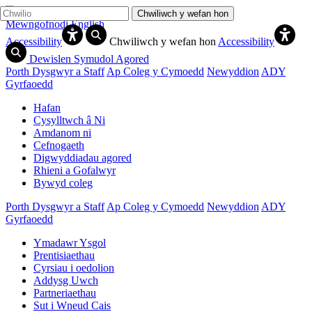
Chwiliwch y wefan hon
Mewngofnodi
English
Accessibility
Chwiliwch y wefan hon
Accessibility
Dewislen Symudol Agored
Porth Dysgwyr a Staff
Ap Coleg y Cymoedd
Newyddion
ADY
Gyrfaoedd
Hafan
Cysylltwch â Ni
Amdanom ni
Cefnogaeth
Digwyddiadau agored
Rhieni a Gofalwyr
Bywyd coleg
Porth Dysgwyr a Staff
Ap Coleg y Cymoedd
Newyddion
ADY
Gyrfaoedd
Ymadawr Ysgol
Prentisiaethau
Cyrsiau i oedolion
Addysg Uwch
Partneriaethau
Sut i Wneud Cais