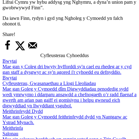
Lifrai Cymru yw hybu addysg yng Nghymru, a dyna’n union pam y
gwobrwywyd Finn”.
Da iawn Finn, rydyn i gyd yng Ngholeg y Cymoedd yn falch
ohonot ti.
Share!
Cyfleusterau Cyhoeddus
Bwytai
Mae gan y Coleg dri bwyty hyfforddi sy'n cael eu rhedeg ar y cyd
gan staff a dysgwyr ac sy'n agored i'r cyhoedd eu defnyddio.
Bwytai
Cyfleusterau, Gwasanaethau a Llogi Lleoliadau
Mae gan Goleg y Cymoedd dîm Digwyddiadau penodedig sydd
wedi ymrwymo i ddarparu ansawdd a chefnogaeth o’r radd flaenaf a
gwerth am arian pan gaiff ei gomisiynu i helpu gwneud eich
digwyddiad yn llwyddiant ysgubol.
Meithrinfeydd Dydd
Mae gan Goleg y Cymoedd feithrinfeydd dydd yn Nantgarw ac
Ystrad Mynach.
Meithrinfa
Salonau