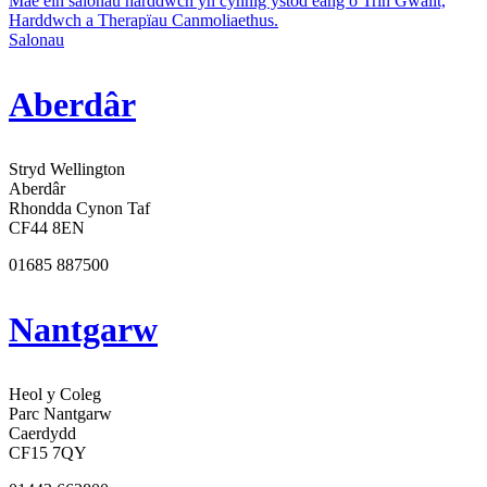
Mae ein salonau harddwch yn cynnig ystod eang o Trin Gwallt,
Harddwch a Therapïau Canmoliaethus.
Salonau
Aberdâr
Stryd Wellington
Aberdâr
Rhondda Cynon Taf
CF44 8EN
01685 887500
Nantgarw
Heol y Coleg
Parc Nantgarw
Caerdydd
CF15 7QY