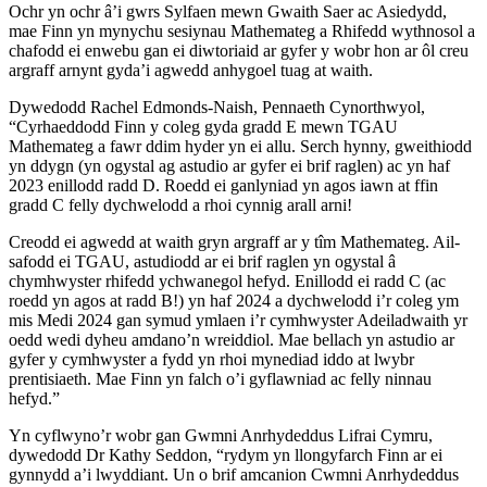
Ochr yn ochr â’i gwrs Sylfaen mewn Gwaith Saer ac Asiedydd,
mae Finn yn mynychu sesiynau Mathemateg a Rhifedd wythnosol a
chafodd ei enwebu gan ei diwtoriaid ar gyfer y wobr hon ar ôl creu
argraff arnynt gyda’i agwedd anhygoel tuag at waith.
Dywedodd Rachel Edmonds-Naish, Pennaeth Cynorthwyol,
“Cyrhaeddodd Finn y coleg gyda gradd E mewn TGAU
Mathemateg a fawr ddim hyder yn ei allu. Serch hynny, gweithiodd
yn ddygn (yn ogystal ag astudio ar gyfer ei brif raglen) ac yn haf
2023 enillodd radd D. Roedd ei ganlyniad yn agos iawn at ffin
gradd C felly dychwelodd a rhoi cynnig arall arni!
Creodd ei agwedd at waith gryn argraff ar y tîm Mathemateg. Ail-
safodd ei TGAU, astudiodd ar ei brif raglen yn ogystal â
chymhwyster rhifedd ychwanegol hefyd. Enillodd ei radd C (ac
roedd yn agos at radd B!) yn haf 2024 a dychwelodd i’r coleg ym
mis Medi 2024 gan symud ymlaen i’r cymhwyster Adeiladwaith yr
oedd wedi dyheu amdano’n wreiddiol. Mae bellach yn astudio ar
gyfer y cymhwyster a fydd yn rhoi mynediad iddo at lwybr
prentisiaeth. Mae Finn yn falch o’i gyflawniad ac felly ninnau
hefyd.”
Yn cyflwyno’r wobr gan Gwmni Anrhydeddus Lifrai Cymru,
dywedodd Dr Kathy Seddon, “rydym yn llongyfarch Finn ar ei
gynnydd a’i lwyddiant. Un o brif amcanion Cwmni Anrhydeddus