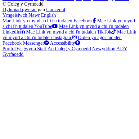
© Coleg y Cymoedd
Dyluniad gwefan
gan
Concept4
Ymgeisiwch Nawr
English
Mae Link yn mynd a chi i'n tudalen Facebook
Mae Link yn mynd
a chi i'n tudalen YouTube
Mae Link yn mynd a chi i'n tudalen
LinkedIn
Mae Link yn mynd a chi i'n tudalen TikTok
Mae Link
yn mynd a chi i'n tudalen Instagram
Dolen yn agor tudalen
Facebook Messenger
Accessibility
Porth Dysgwyr a Staff
Ap Coleg y Cymoedd
Newyddion
ADY
Gyrfaoedd