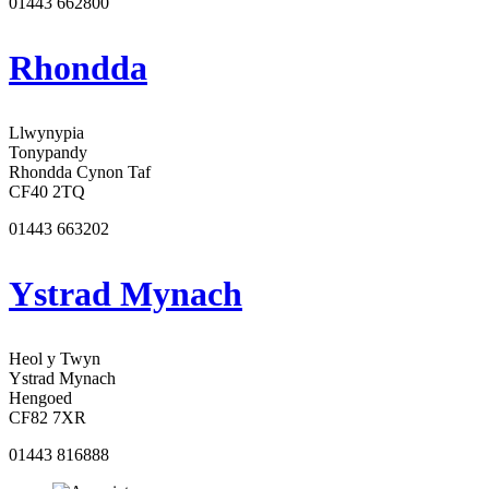
01443 662800
Rhondda
Llwynypia
Tonypandy
Rhondda Cynon Taf
CF40 2TQ
01443 663202
Ystrad Mynach
Heol y Twyn
Ystrad Mynach
Hengoed
CF82 7XR
01443 816888