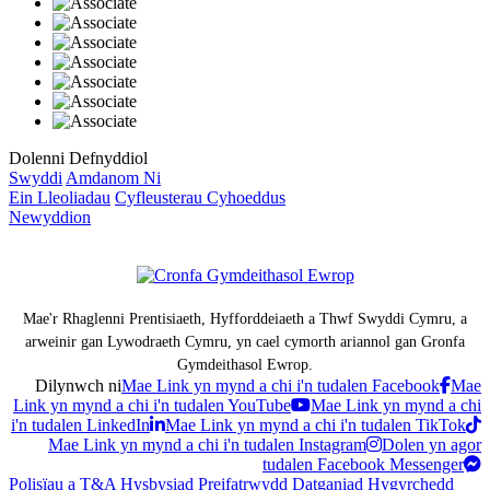
Dolenni Defnyddiol
Swyddi
Amdanom Ni
Ein Lleoliadau
Cyfleusterau Cyhoeddus
Newyddion
Mae'r Rhaglenni Prentisiaeth, Hyfforddeiaeth a Thwf Swyddi Cymru, a
arweinir gan Lywodraeth Cymru, yn cael cymorth ariannol gan Gronfa
Gymdeithasol Ewrop.
Dilynwch ni
Mae Link yn mynd a chi i'n tudalen Facebook
Mae
Link yn mynd a chi i'n tudalen YouTube
Mae Link yn mynd a chi
i'n tudalen LinkedIn
Mae Link yn mynd a chi i'n tudalen TikTok
Mae Link yn mynd a chi i'n tudalen Instagram
Dolen yn agor
tudalen Facebook Messenger
Polisïau a T&A
Hysbysiad Preifatrwydd
Datganiad Hygyrchedd