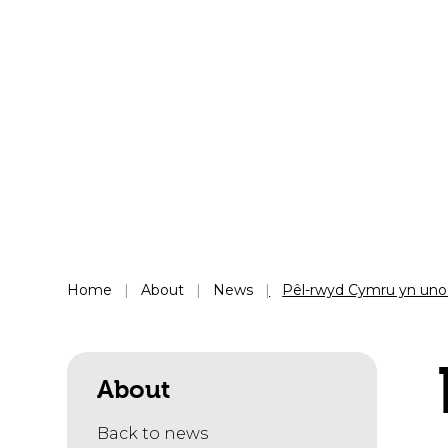
Home
About
News
Pêl-rwyd Cymru yn uno
About
Back to news