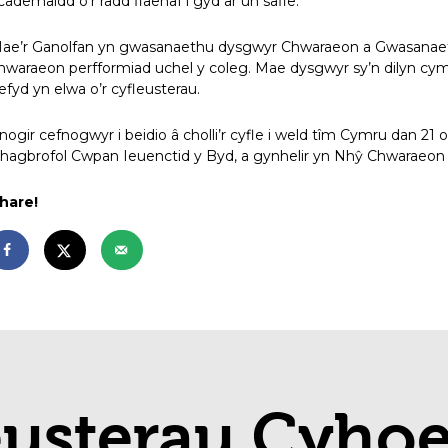
cademaidd o’r radd flaenaf i gyd ar un safle.
ae’r Ganolfan yn gwasanaethu dysgwyr Chwaraeon a Gwasanae
hwaraeon perfformiad uchel y coleg. Mae dysgwyr sy’n dilyn cym
efyd yn elwa o’r cyfleusterau.
nogir cefnogwyr i beidio â cholli’r cyfle i weld tîm Cymru dan 
hagbrofol Cwpan Ieuenctid y Byd, a gynhelir yn Nhŷ Chwaraeon
hare!
eusterau Cyho