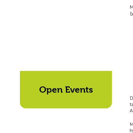
M
(
Open Events
D
t
A
M
h