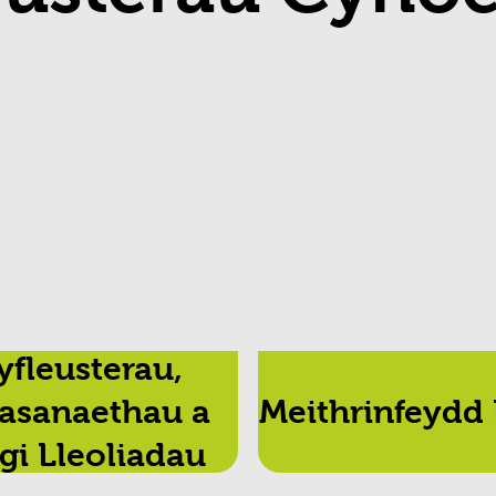
yfleusterau,
asanaethau a
Meithrinfeydd
gi Lleoliadau