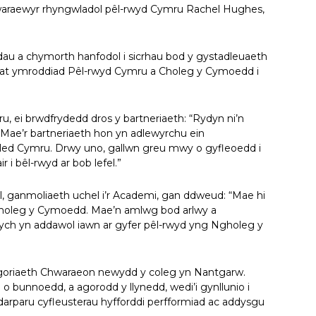
chwaraewyr rhyngwladol pêl-rwyd Cymru Rachel Hughes,
au a chymorth hanfodol i sicrhau bod y gystadleuaeth
w at ymroddiad Pêl-rwyd Cymru a Choleg y Cymoedd i
 ei brwdfrydedd dros y bartneriaeth: “Rydyn ni’n
 Mae’r bartneriaeth hon yn adlewyrchu ein
edled Cymru. Drwy uno, gallwn greu mwy o gyfleoedd i
ir i bêl-rwyd ar bob lefel.”
, ganmoliaeth uchel i’r Academi, gan ddweud: “Mae hi
holeg y Cymoedd. Mae’n amlwg bod arlwy a
drych yn addawol iawn ar gyfer pêl-rwyd yng Ngholeg y
oriaeth Chwaraeon newydd y coleg yn Nantgarw.
o bunnoedd, a agorodd y llynedd, wedi’i gynllunio i
rparu cyfleusterau hyfforddi perfformiad ac addysgu