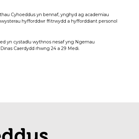
thau Cyhoeddus yn bennaf, ynghyd ag academïau
wysterau hyfforddwr ffitrwydd a hyfforddiant personol
21 oed yn cystadlu wythnos nesaf yng Ngemau
 Dinas Caerdydd rhwng 24 a 29 Medi.
eddus