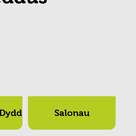
 Dydd
Salonau