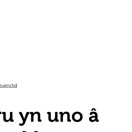
euenctid
u yn uno â