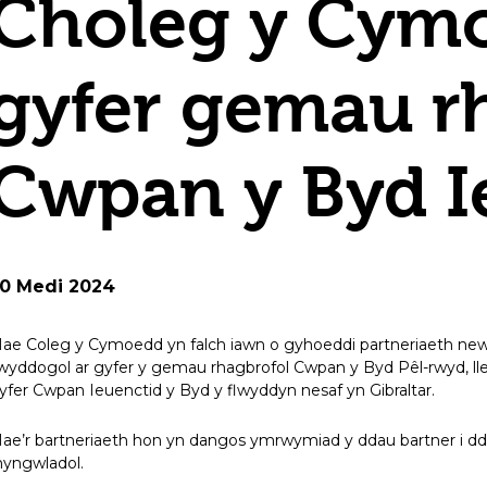
Choleg y Cym
gyfer gemau r
Cwpan y Byd I
0 Medi 2024
ae Coleg y Cymoedd yn falch iawn o gyhoeddi partneriaeth new
wyddogol ar gyfer y gemau rhagbrofol Cwpan y Byd Pêl-rwyd, lle 
yfer Cwpan Ieuenctid y Byd y flwyddyn nesaf yn Gibraltar.
ae’r bartneriaeth hon yn dangos ymrwymiad y ddau bartner i dda
hyngwladol.