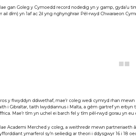
ae gan Goleg y Cymoedd record nodedig yn y gamp, gyda’u tim
yr ail dîm) yn 1af ac 2il yng nghynghrair Pêl-rwyd Chwaraeon Cy
ros y flwyddyn ddiwethaf, mae’r coleg wedi cymryd rhan mewn 
aith i Gibraltar, taith lwyddiannus i Malta, a gêm gartref yn e
ffrica. Mae’r tîm yn uchel ei barch fel y tîm pêl-rwyd gorau yn eu 
ae Academi Merched y coleg, a weithredir mewn partneriaeth â
yfforddiant ymarferol sy’n seiliedig ar theori i ddysgwyr 16 i 18 o