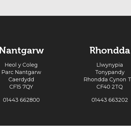
Nantgarw
Rhondda
Heol y Coleg
Llwynypia
Parc Nantgarw
Tonypandy
Caerdydd
Rhondda Cynon T
CF15 7QY
CF40 2TQ
01443 662800
01443 663202