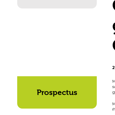
2
M
s
Prospectus
g
M
r