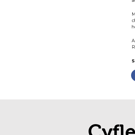
a
M
c
h
A
R
S
Cyfl