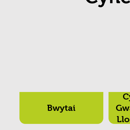
C
Bwytai
Gw
Llo