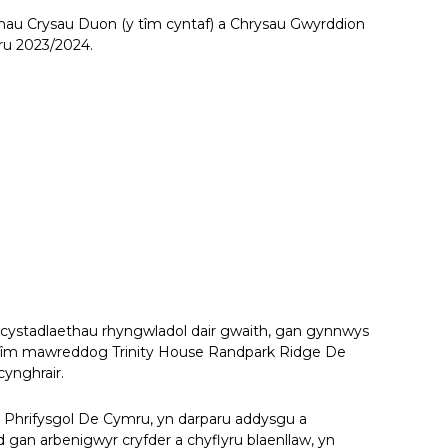
au Crysau Duon (y tîm cyntaf) a Chrysau Gwyrddion
mru 2023/2024.
cystadlaethau rhyngwladol dair gwaith, gan gynnwys
rbyn tîm mawreddog Trinity House Randpark Ridge De
cynghrair.
 Phrifysgol De Cymru, yn darparu addysgu a
ed gan arbenigwyr cryfder a chyflyru blaenllaw, yn