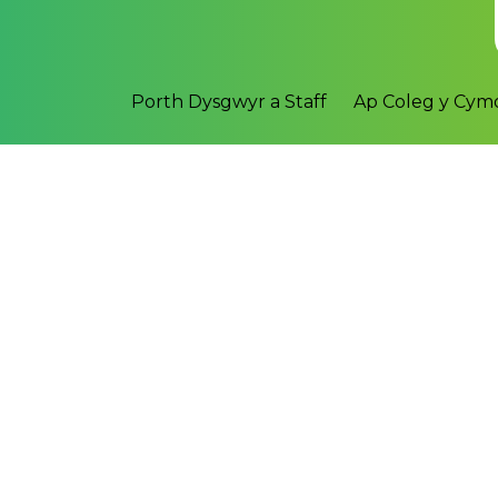
Porth Dysgwyr a Staff
Ap Coleg y Cy