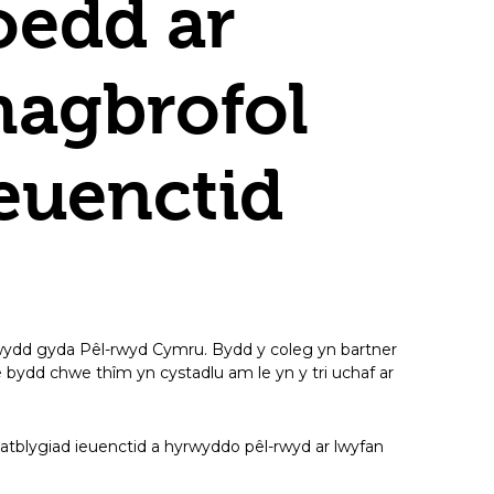
oedd ar
hagbrofol
euenctid
ydd gyda Pêl-rwyd Cymru. Bydd y coleg yn bartner
bydd chwe thîm yn cystadlu am le yn y tri uchaf ar
tblygiad ieuenctid a hyrwyddo pêl-rwyd ar lwyfan