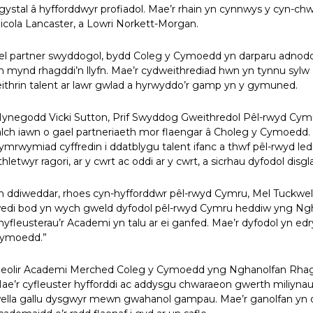
gystal â hyfforddwyr profiadol. Mae’r rhain yn cynnwys y cyn-
icola Lancaster, a Lowri Norkett-Morgan.
el partner swyddogol, bydd Coleg y Cymoedd yn darparu adnodd
n mynd rhagddi’n llyfn. Mae’r cydweithrediad hwn yn tynnu syl
eithrin talent ar lawr gwlad a hyrwyddo’r gamp yn y gymuned.
ynegodd Vicki Sutton, Prif Swyddog Gweithredol Pêl-rwyd Cymru,
alch iawn o gael partneriaeth mor flaengar â Choleg y Cymoedd.
ymrwymiad cyffredin i ddatblygu talent ifanc a thwf pêl-rwyd l
thletwyr ragori, ar y cwrt ac oddi ar y cwrt, a sicrhau dyfodol disgla
n ddiweddar, rhoes cyn-hyfforddwr pêl-rwyd Cymru, Mel Tuckwell
edi bod yn wych gweld dyfodol pêl-rwyd Cymru heddiw yng Ng
hyfleusterau’r Academi yn talu ar ei ganfed. Mae’r dyfodol yn e
ymoedd.”
leolir Academi Merched Coleg y Cymoedd yng Nghanolfan Rhag
ae’r cyfleuster hyfforddi ac addysgu chwaraeon gwerth miliynau 
ella gallu dysgwyr mewn gwahanol gampau. Mae’r ganolfan yn da